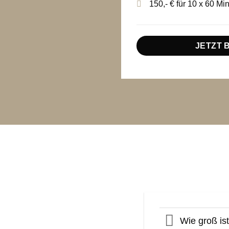
150,- € für 10 x 60 Mi
JETZT 
Wie groß is