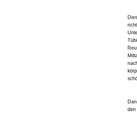
Dies
rich
Unt
Tübi
Reut
Mit
nach
körp
schö
Dank
den