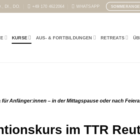
., DI., DO.
+49 170 4622064
WHATSAPP
SOMMERANGEB
TE
KURSE
AUS- & FORTBILDUNGEN
RETREATS
ÜB
 für Anfänger:innen – in der Mittagspause oder nach Feier
ntionskurs im TTR Reut