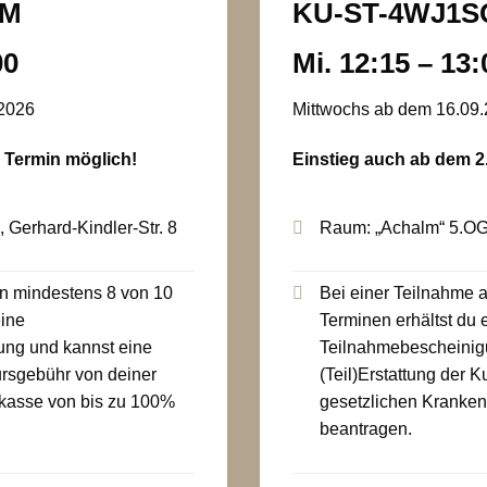
LM
KU-ST-4WJ1S
00
Mi. 12:15 – 13
.2026
Mittwochs ab dem 16.09
. Termin möglich!
Einstieg auch ab dem 2
Gerhard-Kindler-Str. 8
Raum: „Achalm“ 5.OG,
an mindestens 8 von 10
Bei einer Teilnahme 
eine
Terminen erhältst du 
ng und kannst eine
Teilnahmebescheinig
Kursgebühr von deiner
(Teil)Erstattung der 
kasse von bis zu 100%
gesetzlichen Kranke
beantragen.