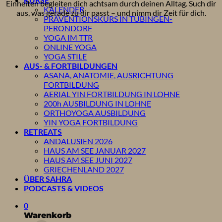
Einheiten begleiten dich achtsam durch deinen Alltag. Such dir
KALENDER
aus, was gerade zu dir passt – und nimm dir Zeit für dich.
PRÄVENTIONSKURS IN TÜBINGEN-
PFRONDORF
YOGA IM TTR
ONLINE YOGA
YOGA STILE
AUS- & FORTBILDUNGEN
ASANA, ANATOMIE, AUSRICHTUNG
FORTBILDUNG
AERIAL YIN FORTBILDUNG IN LOHNE
200h AUSBILDUNG IN LOHNE
ORTHOYOGA AUSBILDUNG
YIN YOGA FORTBILDUNG
RETREATS
ANDALUSIEN 2026
HAUS AM SEE JANUAR 2027
HAUS AM SEE JUNI 2027
GRIECHENLAND 2027
ÜBER SAHRA
PODCASTS & VIDEOS
0
Warenkorb