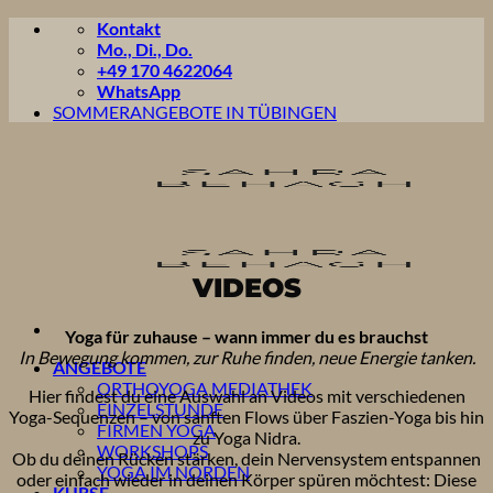
Zum
Kontakt
Inhalt
Mo., Di., Do.
springen
+49 170 4622064
WhatsApp
SOMMERANGEBOTE IN TÜBINGEN
VIDEOS
Yoga für zuhause – wann immer du es brauchst
In Bewegung kommen, zur Ruhe finden, neue Energie tanken.
ANGEBOTE
ORTHOYOGA MEDIATHEK
Hier findest du eine Auswahl an Videos mit verschiedenen
EINZELSTUNDE
Yoga-Sequenzen – von sanften Flows über Faszien-Yoga bis hin
FIRMEN YOGA
zu Yoga Nidra.
WORKSHOPS
Ob du deinen Rücken stärken, dein Nervensystem entspannen
YOGA IM NORDEN
oder einfach wieder in deinen Körper spüren möchtest: Diese
KURSE