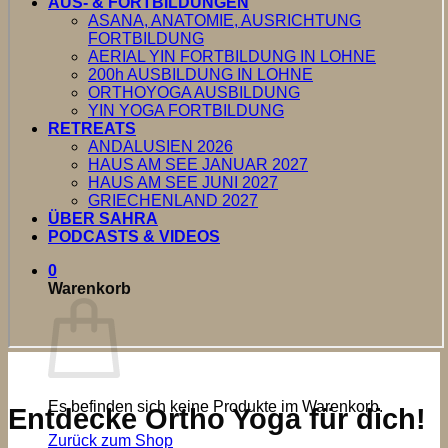
AUS- & FORTBILDUNGEN
ASANA, ANATOMIE, AUSRICHTUNG
FORTBILDUNG
AERIAL YIN FORTBILDUNG IN LOHNE
200h AUSBILDUNG IN LOHNE
ORTHOYOGA AUSBILDUNG
YIN YOGA FORTBILDUNG
RETREATS
ANDALUSIEN 2026
HAUS AM SEE JANUAR 2027
HAUS AM SEE JUNI 2027
GRIECHENLAND 2027
ÜBER SAHRA
PODCASTS & VIDEOS
0
Warenkorb
Es befinden sich keine Produkte im Warenkorb.
Entdecke Ortho Yoga für dich!
Zurück zum Shop