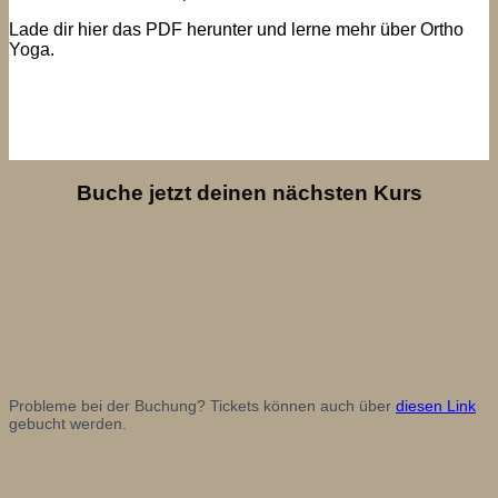
Lade dir hier das PDF herunter und lerne mehr über Ortho
Yoga.
Buche jetzt deinen nächsten Kurs
Probleme bei der Buchung? Tickets können auch über
diesen Link
gebucht werden.